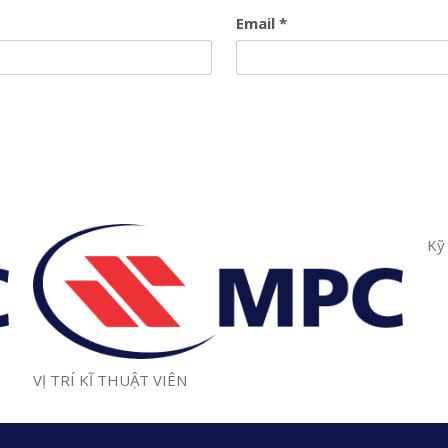
Email
*
Kỹ
VỊ TRÍ KĨ THUẬT VIÊN