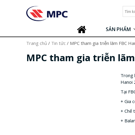
SẢN PHẨM
Trang chủ
/
Tin tức
/
MPC tham gia triễn lãm FBC Ha
MPC tham gia triễn lãm
Trong
Hanoi
Tại FB
+ Gia c
+ Chế t
+ Bala