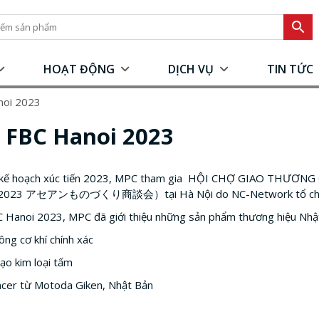
HOẠT ĐỘNG
DỊCH VỤ
TIN TỨC
noi 2023
 FBC Hanoi 2023
 kế hoạch xúc tiến 2023, MPC tham gia HỘI CHỢ GIAO THƯƠN
 2023 アセアンものづくり商談会）tại Hà Nội do NC-Network tổ ch
C Hanoi 2023, MPC đã giới thiệu những sản phẩm thương hiệu Nhật 
ông cơ khí chính xác
ạo kim loại tấm
ncer từ Motoda Giken, Nhật Bản