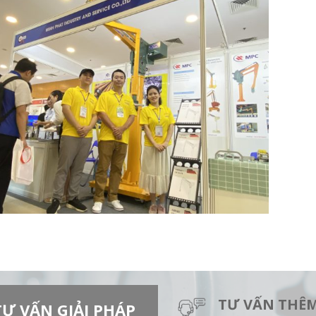
TƯ VẤN THÊM
Ư VẤN GIẢI PHÁP