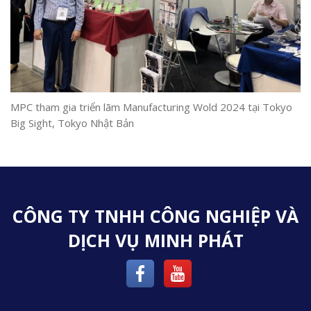
MPC tham gia triển lãm Manufacturing Wold 2024 tại Tokyo
Big Sight, Tokyo Nhật Bản
CÔNG TY TNHH CÔNG NGHIỆP VÀ
DỊCH VỤ MINH PHÁT