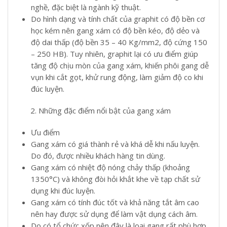
nghề, đặc biệt là ngành kỹ thuật.
Do hình dạng và tính chất của graphit có độ bền cơ
học kém nên gang xám có độ bền kéo, độ dẻo và
độ dai thấp (độ bền 35 – 40 Kg/mm2, độ cứng 150
– 250 HB). Tuy nhiên, graphit lại có ưu điểm giúp
tăng độ chịu mòn của gang xám, khiến phôi gang dễ
vụn khi cắt gọt, khử rung động, làm giảm độ co khi
đúc luyện.
Những đặc điểm nổi bật của gang xám
Ưu điểm
Gang xám có giá thành rẻ và khá dễ khi nấu luyện.
Do đó, được nhiều khách hàng tin dùng.
Gang xám có nhiệt độ nóng chảy thấp (khoảng
1350°C) và không đòi hỏi khắt khe về tạp chất sử
dụng khi đúc luyện.
Gang xám có tính đúc tốt và khả năng tắt âm cao
nên hay được sử dụng để làm vật dụng cách âm.
Do có tổ chức xốp nên đây là loại gang rất phù hợp