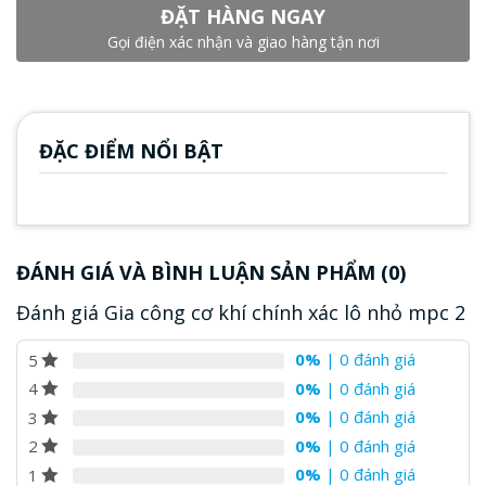
ĐẶT HÀNG NGAY
Gọi điện xác nhận và giao hàng tận nơi
ĐẶC ĐIỂM NỔI BẬT
ĐÁNH GIÁ VÀ BÌNH LUẬN SẢN PHẨM (0)
Đánh giá Gia công cơ khí chính xác lô nhỏ mpc 2
0%
| 0 đánh giá
5
0%
| 0 đánh giá
4
0%
| 0 đánh giá
3
0%
| 0 đánh giá
2
0%
| 0 đánh giá
1