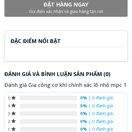
ĐẶT HÀNG NGAY
Gọi điện xác nhận và giao hàng tận nơi
ĐẶC ĐIỂM NỔI BẬT
ĐÁNH GIÁ VÀ BÌNH LUẬN SẢN PHẨM (0)
Đánh giá Gia công cơ khí chính xác lô nhỏ mpc 1
0%
| 0 đánh giá
5
0%
| 0 đánh giá
4
0%
| 0 đánh giá
3
0%
| 0 đánh giá
2
0%
| 0 đánh giá
1