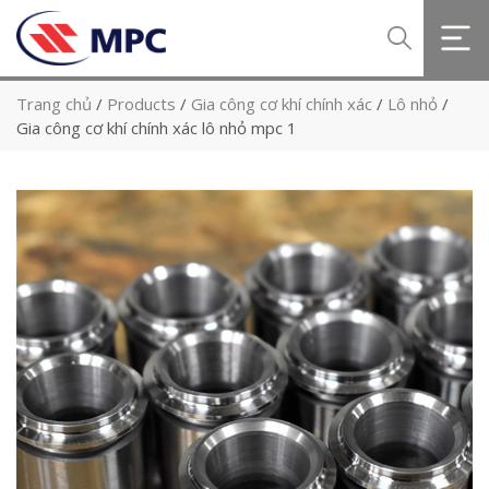
Trang chủ
/
Products
/
Gia công cơ khí chính xác
/
Lô nhỏ
/
Gia công cơ khí chính xác lô nhỏ mpc 1