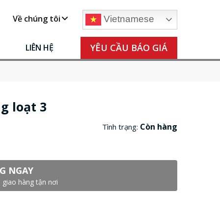
Về chúng tôi
Vietnamese
YÊU CẦU BÁO GIÁ
LIÊN HỆ
g loạt 3
Còn hàng
Tình trạng:
G NGAY
 giao hàng tận nơi